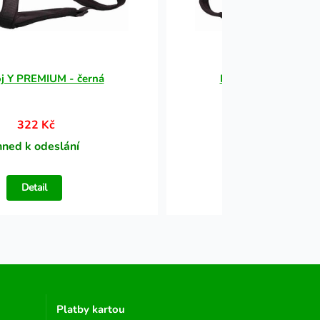
oj Y PREMIUM - černá
Postroj Y PREMIUM 
322 Kč
322 Kč
hned k odeslání
Ihned k odesl
Detail
Detail
Platby kartou