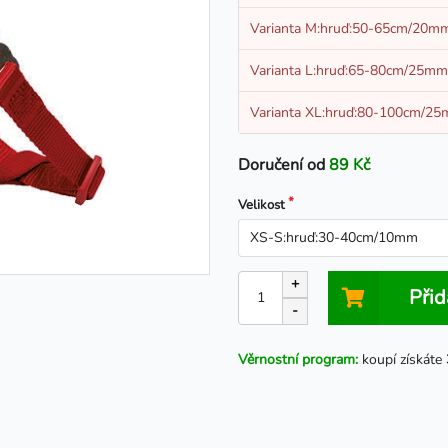
Varianta M:hruď:50-65cm/20m
Varianta L:hruď:65-80cm/25mm
Varianta XL:hruď:80-100cm/2
Doručení od
89 Kč
Velikost
+
Přid
-
Věrnostní program:
koupí získáte