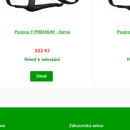
Postroj Y PREMIUM - černá
Postr
322 Kč
Ihned k odeslání
I
Detail
ace
Zákaznícká sekce