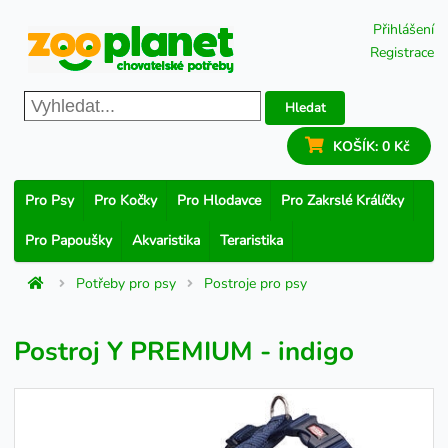
Přihlášení
Registrace
Hledat
KOŠÍK:
0 Kč
Pro Psy
Pro Kočky
Pro Hlodavce
Pro Zakrslé Králíčky
Pro Papoušky
Akvaristika
Teraristika
Potřeby pro psy
Postroje pro psy
Postroj Y PREMIUM - indigo