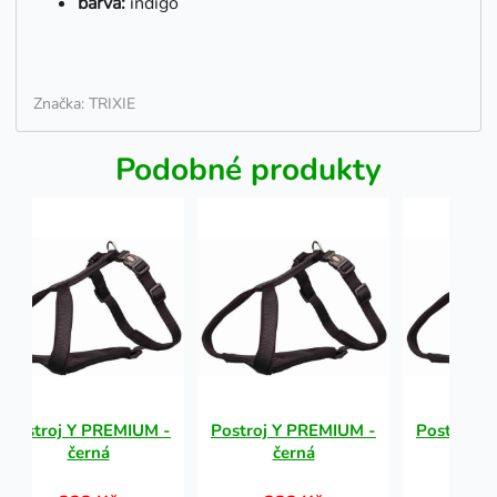
barva:
indigo
Značka: TRIXIE
Podobné produkty
Postroj Y PREMIUM -
Postroj Y PREMIUM -
Postroj Y
černá
černá
če