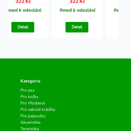
322 Kč
322 Kč
32
Ihned k odeslání
Ihned k odeslání
Ihned k
Detail
Detail
Det
Kategorie
Pro psy
Pro kočky
Pro Hlodavce
Pro zakrslé králíčky
Pro papoušky
Akvaristika
Teraristika