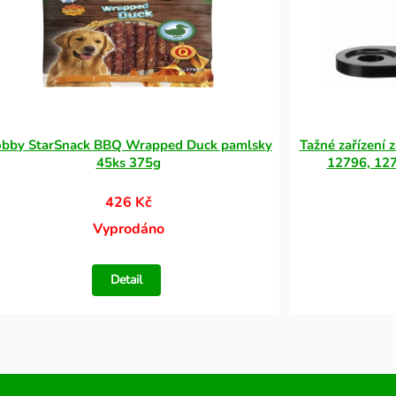
bby StarSnack BBQ Wrapped Duck pamlsky
Tažné zařízení 
45ks 375g
12796, 127
426 Kč
Vyprodáno
Detail