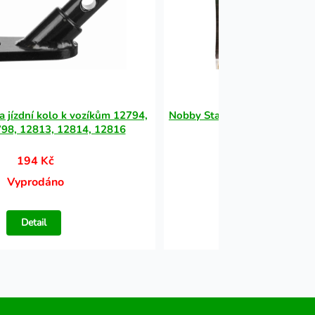
za jízdní kolo k vozíkům 12794,
Nobby StarSnack BBQ Wrapp
98, 12813, 12814, 12816
45ks 375g
194 Kč
426 Kč
Vyprodáno
Vyprodáno
Detail
Detail