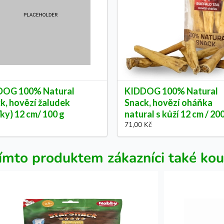
DOG 100% Natural
KIDDOG 100% Natural
k, hovězí žaludek
Snack, hovězí oháňka
ťky) 12 cm/ 100 g
natural s kůží 12 cm / 20
71,00 Kč
ímto produktem zákazníci také kou