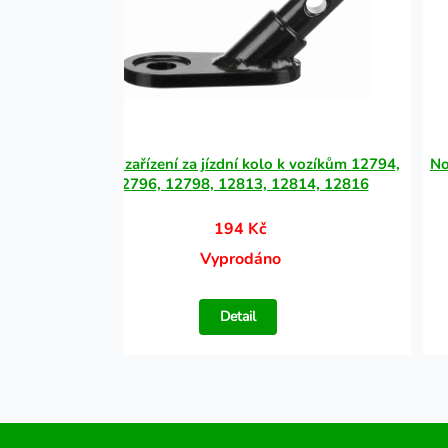
pamlsky
Tažné zařízení za jízdní kolo k vozíkům 12794,
No
12796, 12798, 12813, 12814, 12816
194 Kč
Vyprodáno
Detail