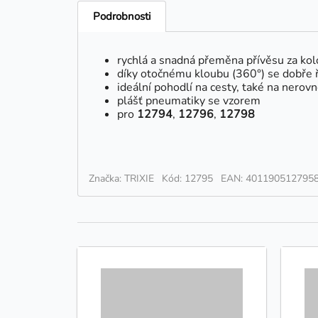
Podrobnosti
rychlá a snadná přeměna přívěsu za kolo
díky otočnému kloubu (360°) se dobře ř
ideální pohodlí na cesty, také na nerov
plášť pneumatiky se vzorem
pro
12794
,
12796
,
12798
Značka: TRIXIE
Kód: 12795
EAN: 401190512795