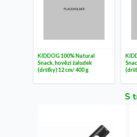
KIDDOG 100% Natural
KID
Snack, hovězí žaludek
Snac
(dršťky) 12 cm/ 400 g
(drš
S t