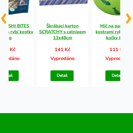
o SUSHI BITES
Škrábací karton
Míč na pamlsky 
100% rybí kostky
SCRATCHY s catnipem
kostrami rybiček, 
75g
13x48cm
kočky 6 cm
113 Kč
141 Kč
111 Kč
yprodáno
Vyprodáno
Vyprodáno
Detail
Detail
Detail