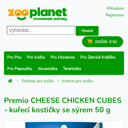
Přihlášení
Registrace
Hledat
KOŠÍK:
0 Kč
Pro Psy
Pro Kočky
Pro Hlodavce
Pro Zakrslé Králíčky
Pro Papoušky
Akvaristika
Teraristika
Potřeby pro kočky
Krmivo pro kočky
Premio CHEESE CHICKEN CUBES
- kuřecí kostičky se sýrem 50 g