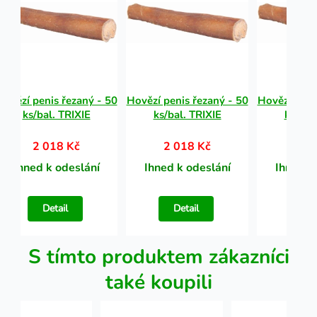
Hovězí penis řezaný - 50
Hovězí penis řezaný - 50
Hovězí peni
ks/bal. TRIXIE
ks/bal. TRIXIE
ks/bal
2 018 Kč
2 018 Kč
2 0
Ihned k odeslání
Ihned k odeslání
Ihned k
Detail
Detail
Det
S tímto produktem zákazníci
také koupili