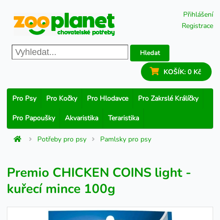
Přihlášení
Registrace
Hledat
KOŠÍK:
0 Kč
Pro Psy
Pro Kočky
Pro Hlodavce
Pro Zakrslé Králíčky
Pro Papoušky
Akvaristika
Teraristika
Potřeby pro psy
Pamlsky pro psy
Premio CHICKEN COINS light -
kuřecí mince 100g