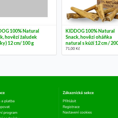
DOG 100% Natural
KIDDOG 100% Natural
k, hovězí žaludek
Snack, hovězí oháňka
ťky) 12 cm/ 100 g
natural s kůží 12 cm / 20
71,00 Kč
ace
Zákaznícká sekce
 a platba
Přihlásit
upovat
Registrace
Nastavení cookies
ní program