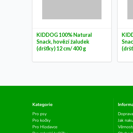
KIDDOG 100% Natural
KID
Snack, hovězí žaludek
Snac
(dršťky) 12 cm/ 400 g
(drš
Kategorie
Inform
Pro psy
Doprava
Pro kočky
Jak nak
Pro Hlodavce
Věrnost