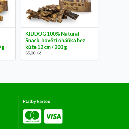
KIDDOG 100% Natural
Snack, hovězí oháňka bez
0 g
kůže 12 cm / 200 g
65,00 Kč
Platby kartou