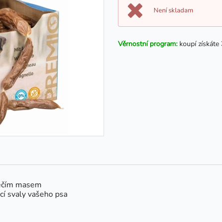
Není skladam
Věrnostní program:
koupí získáte
něčím masem
ací svaly vašeho psa