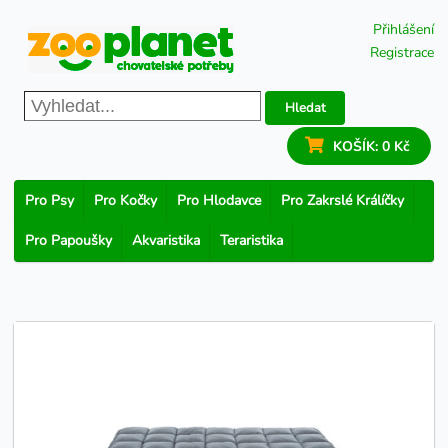
Přihlášení
Registrace
Hledat
KOŠÍK:
0 Kč
Pro Psy
Pro Kočky
Pro Hlodavce
Pro Zakrslé Králíčky
Pro Papoušky
Akvaristika
Teraristika