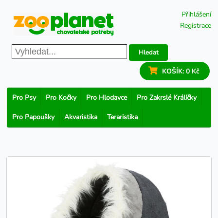
Přihlášení
Registrace
Hledat
KOŠÍK:
0 Kč
Pro Psy
Pro Kočky
Pro Hlodavce
Pro Zakrslé Králíčky
Pro Papoušky
Akvaristika
Teraristika