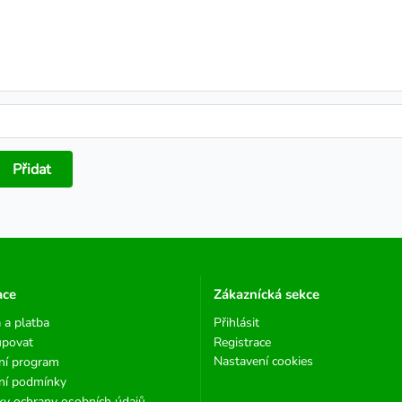
Přidat
ace
Zákaznícká sekce
 a platba
Přihlásit
upovat
Registrace
Nastavení cookies
ní program
ní podmínky
y ochrany osobních údajů