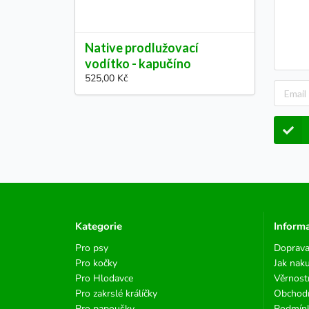
Native prodlužovací
vodítko - kapučíno
525,00 Kč
Kategorie
Inform
Pro psy
Doprava
Pro kočky
Jak nak
Pro Hlodavce
Věrnost
Pro zakrslé králíčky
Obchod
Pro papoušky
Podmínk