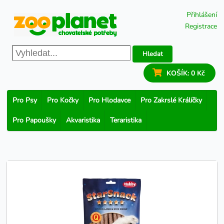
Přihlášení
Registrace
Hledat
KOŠÍK:
0 Kč
Pro Psy
Pro Kočky
Pro Hlodavce
Pro Zakrslé Králíčky
Pro Papoušky
Akvaristika
Teraristika