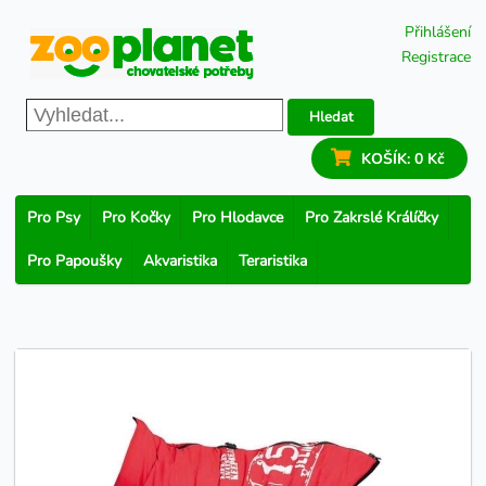
Přihlášení
Registrace
Hledat
KOŠÍK:
0 Kč
Pro Psy
Pro Kočky
Pro Hlodavce
Pro Zakrslé Králíčky
Pro Papoušky
Akvaristika
Teraristika