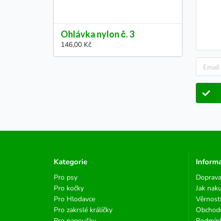
Ohlávka nylon č. 3
146,00 Kč
Kategorie
Inform
Pro psy
Doprava
Pro kočky
Jak nak
Pro Hlodavce
Věrnost
Pro zakrslé králíčky
Obchod
Pro papoušky
Podmínk