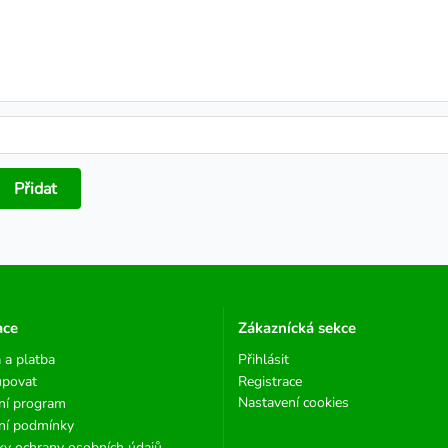
Přidat
ace
Zákaznícká sekce
 a platba
Přihlásit
upovat
Registrace
Nastavení cookies
ní program
ní podmínky
y ochrany osobních údajů