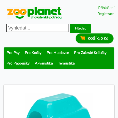
Přihlášení
Registrace
Hledat
KOŠÍK:
0 Kč
Pro Psy
Pro Kočky
Pro Hlodavce
Pro Zakrslé Králíčky
Pro Papoušky
Akvaristika
Teraristika