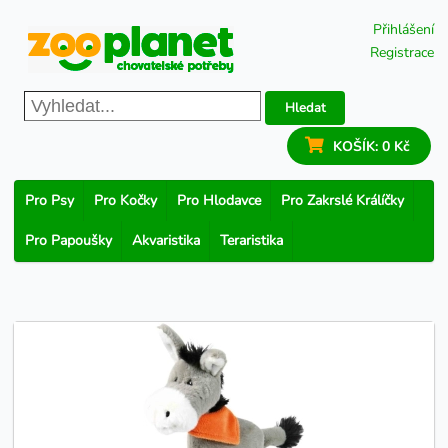
Přihlášení
Registrace
Hledat
KOŠÍK:
0 Kč
Pro Psy
Pro Kočky
Pro Hlodavce
Pro Zakrslé Králíčky
Pro Papoušky
Akvaristika
Teraristika