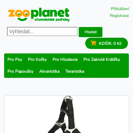
Přihlášení
Registrace
Hledat
KOŠÍK:
0 Kč
Pro Psy
Pro Kočky
Pro Hlodavce
Pro Zakrslé Králíčky
Pro Papoušky
Akvaristika
Teraristika