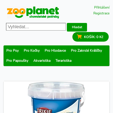
Přihlášení
Registrace
Hledat
KOŠÍK:
0 Kč
Pro Psy
Pro Kočky
Pro Hlodavce
Pro Zakrslé Králíčky
Pro Papoušky
Akvaristika
Teraristika