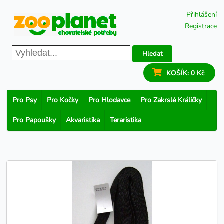
Přihlášení
Registrace
Hledat
KOŠÍK:
0 Kč
Pro Psy
Pro Kočky
Pro Hlodavce
Pro Zakrslé Králíčky
Pro Papoušky
Akvaristika
Teraristika