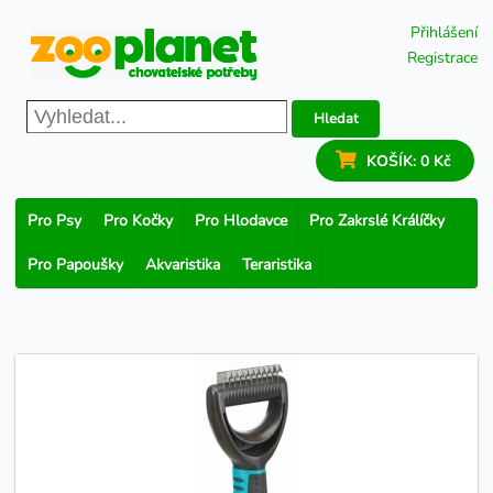
Přihlášení
Registrace
Hledat
KOŠÍK:
0 Kč
Pro Psy
Pro Kočky
Pro Hlodavce
Pro Zakrslé Králíčky
Pro Papoušky
Akvaristika
Teraristika