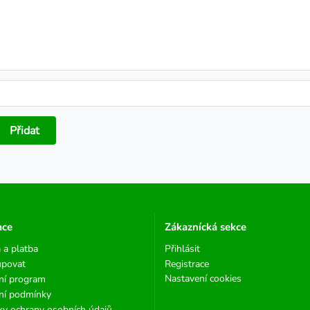
Přidat
ace
Zákaznícká sekce
 a platba
Přihlásit
upovat
Registrace
Nastavení cookies
ní program
ní podmínky
y ochrany osobních údajů