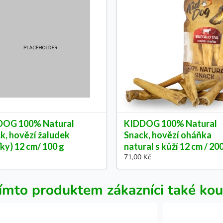
DOG 100% Natural
KIDDOG 100% Natural
k, hovězí žaludek
Snack, hovězí oháňka
ťky) 12 cm/ 100 g
natural s kůží 12 cm / 20
71,00 Kč
ímto produktem zákazníci také kou