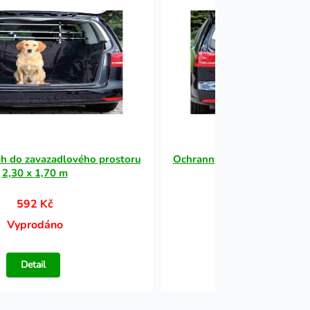
h do zavazadlového prostoru
Ochranný potah do zavazad
2,30 x 1,70 m
2,30 x 1,70 
592 Kč
592 Kč
Vyprodáno
Vyprodáno
Detail
Detail