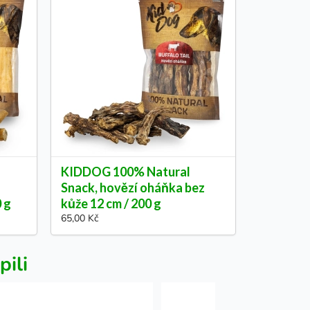
KIDDOG 100% Natural
Snack, hovězí oháňka bez
0 g
kůže 12 cm / 200 g
65,00 Kč
pili