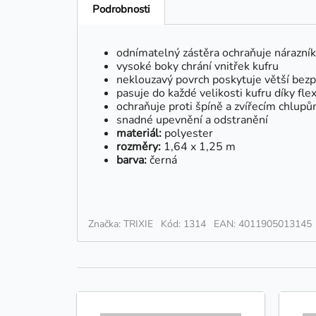
Podrobnosti
odnímatelný zástěra ochraňuje nárazník
vysoké boky chrání vnitřek kufru
neklouzavý povrch poskytuje větší bez
pasuje do každé velikosti kufru díky fl
ochraňuje proti špíně a zvířecím chlup
snadné upevnění a odstranění
materiál:
polyester
rozměry:
1,64 x 1,25 m
barva:
černá
Značka: TRIXIE
Kód: 1314
EAN: 4011905013145