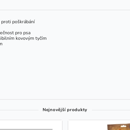
 proti poškrábání
pečnost pro psa
exibilním kovovým tyčím
ům
Nejnovější produkty