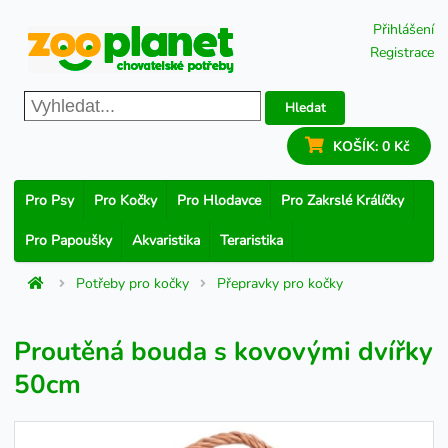
Přihlášení
Registrace
Hledat
KOŠÍK:
0 Kč
Pro Psy
Pro Kočky
Pro Hlodavce
Pro Zakrslé Králíčky
Pro Papoušky
Akvaristika
Teraristika
Potřeby pro kočky
Přepravky pro kočky
Proutěná bouda s kovovými dvířky
50cm