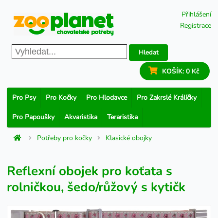
Přihlášení
Registrace
Hledat
KOŠÍK:
0 Kč
Pro Psy
Pro Kočky
Pro Hlodavce
Pro Zakrslé Králíčky
Pro Papoušky
Akvaristika
Teraristika
Potřeby pro kočky
Klasické obojky
Reflexní obojek pro koťata s
rolničkou, šedo/růžový s kytičk