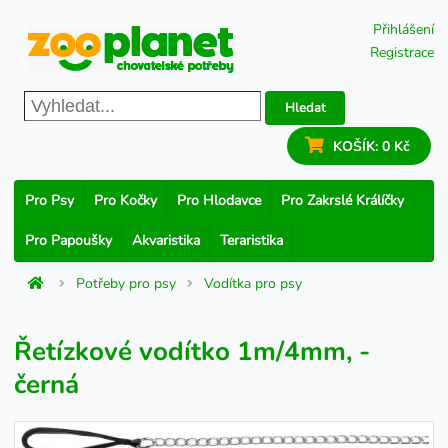
Přihlášení
Registrace
Hledat
KOŠÍK:
0 Kč
Pro Psy
Pro Kočky
Pro Hlodavce
Pro Zakrslé Králíčky
Pro Papoušky
Akvaristika
Teraristika
Potřeby pro psy
Vodítka pro psy
Řetízkové vodítko 1m/4mm, -
černá