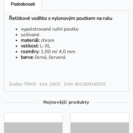
Podrobnosti
Řetízkové vodítko s nylonovým poutkem na ruku
vypolstrované ruční poutko
sešívané
materiál:
chrom
velikost:
L–X⁠L
rozměry:
1,00 m/ 4,0 mm
barva:
černá, červená
Značka: TRIXIE
Kód: 14031
EAN: 4011905140315
Nejnovější produkty