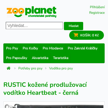
Přihlášení
Registrace
Hledat
KOŠÍK:
0 Kč
Pro Psy
Pro Kočky
Pro Hlodavce
Pro Zakrslé Králíčky
Pro Papoušky
Akvaristika
Teraristika
Potřeby pro psy
Vodítka pro psy
RUSTIC kožené prodlužovací
vodítko Heartbeat - černá