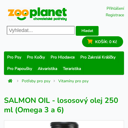
Přihlášení
Registrace
Hledat
KOŠÍK:
0 Kč
Pro Psy
Pro Kočky
Pro Hlodavce
Pro Zakrslé Králíčky
Pro Papoušky
Akvaristika
Teraristika
Potřeby pro psy
Vitamíny pro psy
SALMON OIL - lososový olej 250
ml (Omega 3 a 6)