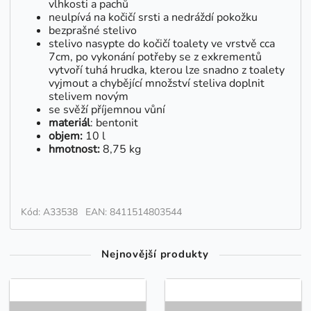
vlhkosti a pachů
neulpívá na kočičí srsti a nedráždí pokožku
bezprašné stelivo
stelivo nasypte do kočičí toalety ve vrstvě cca
7cm, po vykonání potřeby se z exkrementů
vytvoří tuhá hrudka, kterou lze snadno z toalety
vyjmout a chybějící množství steliva doplnit
stelivem novým
se svěží příjemnou vůní
materiál
: bentonit
objem:
10 l
hmotnost:
8,75 kg
Kód: A33538
EAN: 8411514803544
Nejnovější produkty