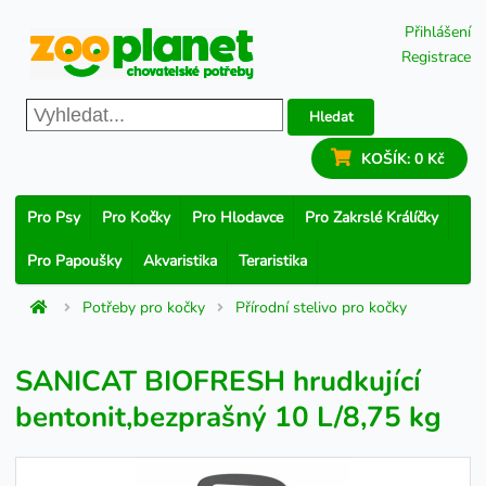
Přihlášení
Registrace
Hledat
KOŠÍK:
0 Kč
Pro Psy
Pro Kočky
Pro Hlodavce
Pro Zakrslé Králíčky
Pro Papoušky
Akvaristika
Teraristika
Potřeby pro kočky
Přírodní stelivo pro kočky
SANICAT BIOFRESH hrudkující
bentonit,bezprašný 10 L/8,75 kg