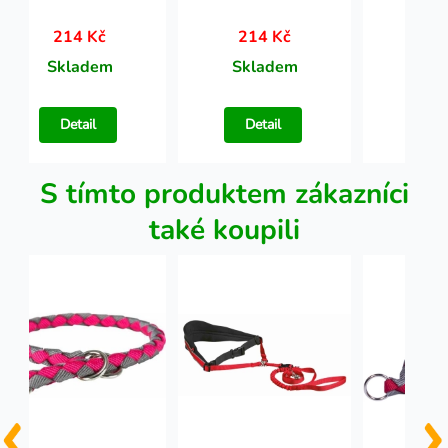
214 Kč
214 Kč
21
Skladem
Skladem
Skl
Detail
Detail
Det
S tímto produktem zákazníci
také koupili