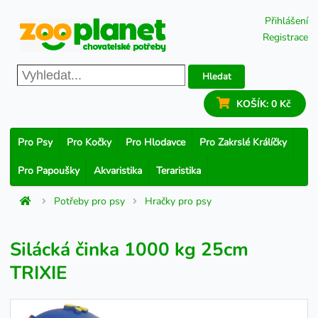
Přihlášení
Registrace
Hledat
KOŠÍK:
0 Kč
Pro Psy
Pro Kočky
Pro Hlodavce
Pro Zakrslé Králíčky
Pro Papoušky
Akvaristika
Teraristika
Potřeby pro psy
Hračky pro psy
Silácká činka 1000 kg 25cm
TRIXIE