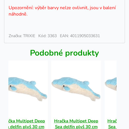
Upozornění: výběr barvy nelze ovlivnit, jsou v balení
náhodně.
Značka: TRIXIE
Kód: 3363
EAN: 4011905033631
Podobné produkty
Hračka Multipet Deep
Hračka Multipet Deep
Hračka Mu
Sea delfín plyš 30 cm
Sea delfín plyš 30 cm
Sea delfín