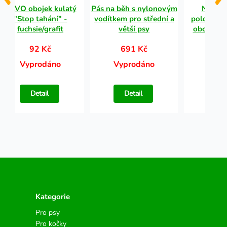
CAVO obojek kulatý
Pás na běh s nylonovým
Nobby
"Stop tahání" -
vodítkem pro střední a
polostaho
fuchsie/grafit
větší psy
obojek S
92 Kč
691 Kč
10
Vyprodáno
Vyprodáno
Vypr
Detail
Detail
Det
Kategorie
Pro psy
Pro kočky