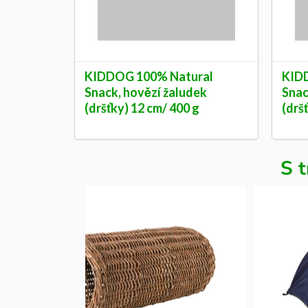
KIDDOG 100% Natural
KID
Snack, hovězí žaludek
Snac
(dršťky) 12 cm/ 400 g
(drš
S t