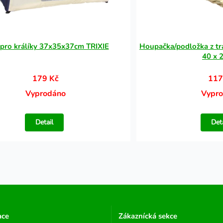
 pro králíky 37x35x37cm TRIXIE
Houpačka/podložka z tr
40 x 
179 Kč
117
Vyprodáno
Vypr
Detail
Det
ace
Zákaznícká sekce