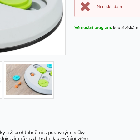
Není skladam
Věrnostní program:
koupí získáte
íčky a 3 prohlubněmi s posuvnými víčky
ictvím různých technik otevírání víček