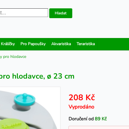
Hledat
 Králíčky
Pro Papoušky
Akvaristika
Teraristika
ky pro hlodavce
 pro hlodavce, ø 23 cm
208 Kč
Vyprodáno
Doručení od
89 Kč