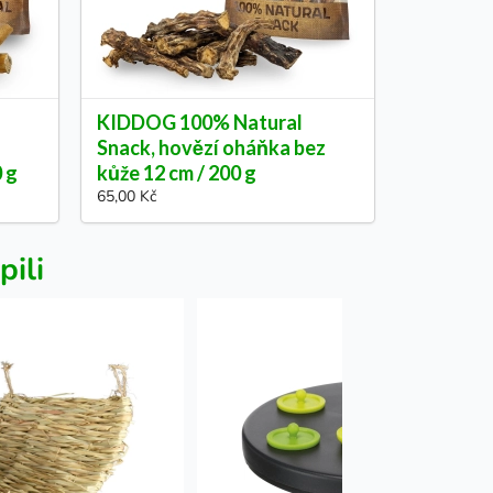
KIDDOG 100% Natural
Snack, hovězí oháňka bez
0 g
kůže 12 cm / 200 g
65,00 Kč
pili