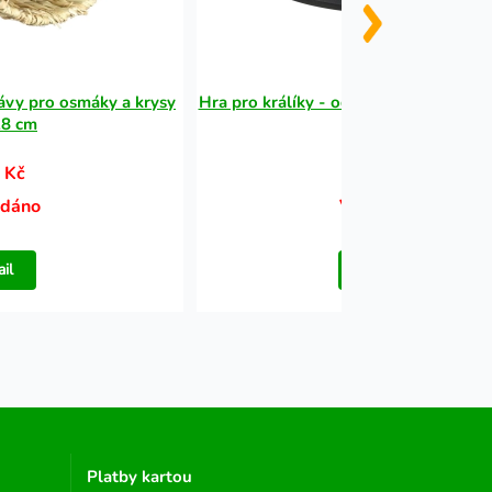
ávy pro osmáky a krysy
Hra pro králíky - odkrývací deska na 
28 cm
cm
 Kč
159 Kč
odáno
Vyprodáno
ail
Detail
Platby kartou