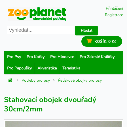
Přihlášení
Registrace
Hledat
KOŠÍK:
0 Kč
Pro Psy
Pro Kočky
Pro Hlodavce
Pro Zakrslé Králíčky
Pro Papoušky
Akvaristika
Teraristika
Potřeby pro psy
Řetízkové obojky pro psy
Stahovací obojek dvouřadý
30cm/2mm