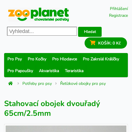
Přihlášení
Registrace
Hledat
KOŠÍK:
0 Kč
Pro Psy
Pro Kočky
Pro Hlodavce
Pro Zakrslé Králíčky
Pro Papoušky
Akvaristika
Teraristika
Potřeby pro psy
Řetízkové obojky pro psy
Stahovací obojek dvouřadý
65cm/2.5mm