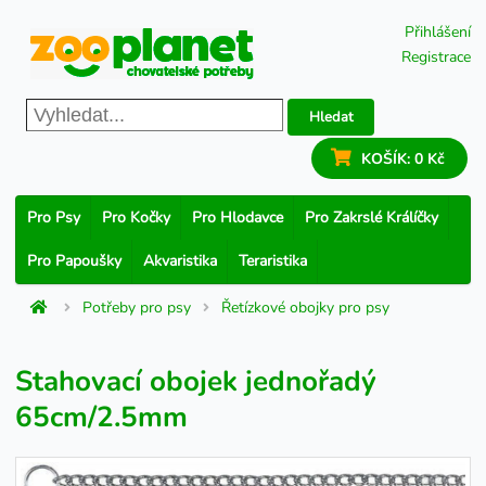
Přihlášení
Registrace
Hledat
KOŠÍK:
0 Kč
Pro Psy
Pro Kočky
Pro Hlodavce
Pro Zakrslé Králíčky
Pro Papoušky
Akvaristika
Teraristika
Potřeby pro psy
Řetízkové obojky pro psy
Stahovací obojek jednořadý
65cm/2.5mm