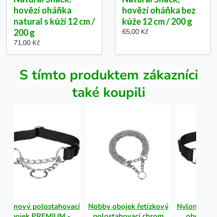
hovězí oháňka
hovězí oháňka bez
natural s kůží 12 cm /
kůže 12 cm / 200 g
200 g
65,00 Kč
71,00 Kč
S tímto produktem zákazníci
také koupili
Nylonový polostahovací
Nobby obojek řetízkový
Nylonový p
obojek PREMIUM -
polostahovací chrom
obojek 