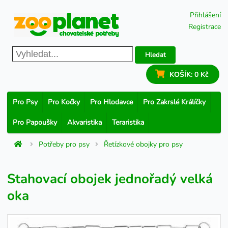
Přihlášení
Registrace
Hledat
KOŠÍK:
0 Kč
Pro Psy
Pro Kočky
Pro Hlodavce
Pro Zakrslé Králíčky
Pro Papoušky
Akvaristika
Teraristika
Potřeby pro psy
Řetízkové obojky pro psy
Stahovací obojek jednořadý velká
oka