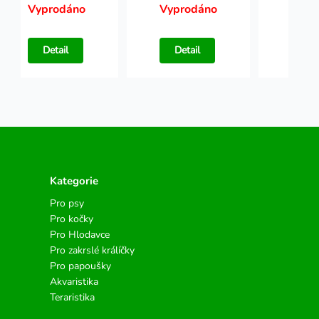
Vyprodáno
Vyprodáno
Vypr
Detail
Detail
Det
Kategorie
Pro psy
Pro kočky
Pro Hlodavce
Pro zakrslé králíčky
Pro papoušky
Akvaristika
Teraristika