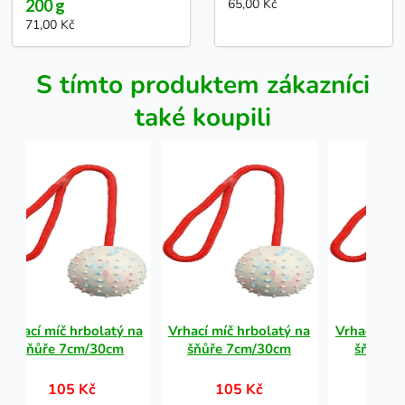
200 g
65,00 Kč
71,00 Kč
S tímto produktem zákazníci
také koupili
Vrhací míč hrbolatý na
Vrhací míč hrbolatý na
Vrhací míč
šňůře 7cm/30cm
šňůře 7cm/30cm
šňůře 
105 Kč
105 Kč
10