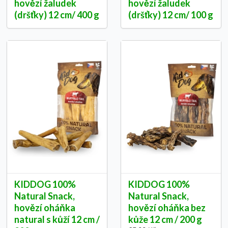
hovězí žaludek
hovězí žaludek
(dršťky) 12 cm/ 400 g
(dršťky) 12 cm/ 100 g
KIDDOG 100%
KIDDOG 100%
Natural Snack,
Natural Snack,
hovězí oháňka
hovězí oháňka bez
natural s kůží 12 cm /
kůže 12 cm / 200 g