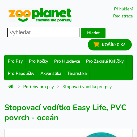
Přihlášení
Registrace
Hledat
KOŠÍK:
0 Kč
Pro Psy
Pro Kočky
Pro Hlodavce
Pro Zakrslé Králíčky
Pro Papoušky
Akvaristika
Teraristika
Potřeby pro psy
Stopovací vodítka pro psy
Stopovací vodítko Easy Life, PVC
povrch - oceán