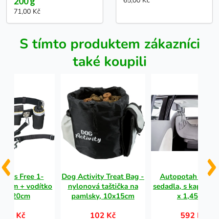
200 g
65,00 Kč
71,00 Kč
S tímto produktem zákazníci
také koupili
ands Free 1-
Dog Activity Treat Bag -
Autopotah na za
25mm + vodítko
nylonová taštička na
sedadla, s kapsami
0-120cm
pamlsky, 10x15cm
x 1,45 cm
493 Kč
102 Kč
592 Kč