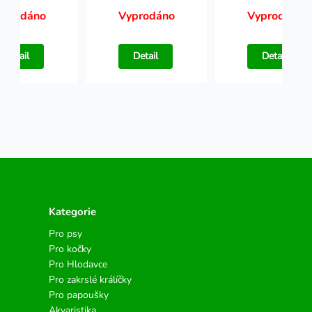
yprodáno
Vyprodáno
Vyprodáno
Detail
Detail
Detail
Kategorie
Pro psy
Pro kočky
Pro Hlodavce
Pro zakrslé králíčky
Pro papoušky
Akvaristika