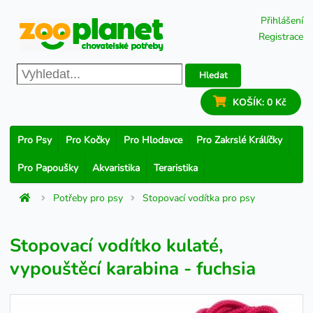
Přihlášení
Registrace
Hledat
KOŠÍK:
0 Kč
Pro Psy
Pro Kočky
Pro Hlodavce
Pro Zakrslé Králíčky
Pro Papoušky
Akvaristika
Teraristika
Potřeby pro psy
Stopovací vodítka pro psy
Stopovací vodítko kulaté,
vypouštěcí karabina - fuchsia