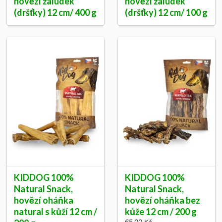
hovězí žaludek
hovězí žaludek
(dršťky) 12 cm/ 400 g
(dršťky) 12 cm/ 100 g
KIDDOG 100%
KIDDOG 100%
Natural Snack,
Natural Snack,
hovězí oháňka
hovězí oháňka bez
natural s kůží 12 cm /
kůže 12 cm / 200 g