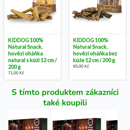
KIDDOG 100%
KIDDOG 100%
Natural Snack,
Natural Snack,
hovězí oháňka
hovězí oháňka bez
natural s kůží 12 cm /
kůže 12 cm / 200 g
200 g
65,00 Kč
71,00 Kč
S tímto produktem zákazníci
také koupili