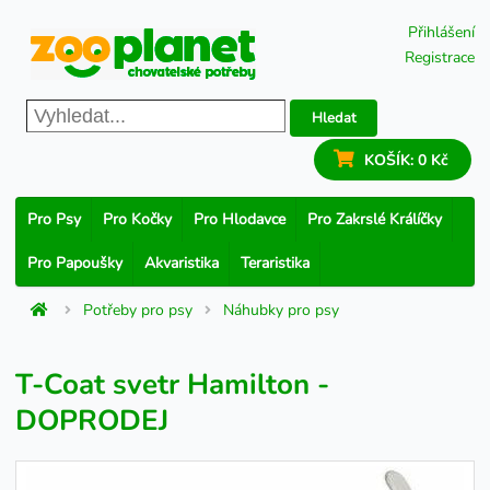
Přihlášení
Registrace
Hledat
KOŠÍK:
0 Kč
Pro Psy
Pro Kočky
Pro Hlodavce
Pro Zakrslé Králíčky
Pro Papoušky
Akvaristika
Teraristika
Potřeby pro psy
Náhubky pro psy
T-Coat svetr Hamilton -
DOPRODEJ