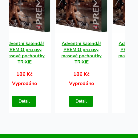
Adventní kalendář
Adventní kalendář
Adventní
PREMIO pro psy,
PREMIO pro psy,
PREMIO 
masové pochoutky
masové pochoutky
masové 
TRIXIE
TRIXIE
TR
186 Kč
186 Kč
18
Vyprodáno
Vyprodáno
Vypr
Detail
Detail
Det