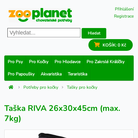
Přihlášení
Registrace
Hledat
KOŠÍK:
0 Kč
Pro Psy
Pro Kočky
Pro Hlodavce
Pro Zakrslé Králíčky
Pro Papoušky
Akvaristika
Teraristika
Potřeby pro kočky
Tašky pro kočky
Taška RIVA 26x30x45cm (max.
7kg)