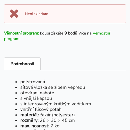
Není skladam
Věrnostní program:
koupí získáte
9 bodů
Více na
Věrnostní
program
Podrobnosti
polstrovaná
síťová vložka se zipem vepředu
otevírání nahoře
s vnější kapsou
s integrovaným krátkým vodítkem
vnitřní flísový potah
materiál:
žakár (polyester)
rozměry:
26 × 30 × 45 cm
max. nosnost:
7 kg