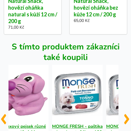
Natural Snack,
Natural Snack,
hovězí oháňka
hovězí oháňka bez
natural s kůží 12 cm /
kůže 12 cm / 200 g
200 g
65,00 Kč
71,00 Kč
S tímto produktem zákazníci
také koupili
Latexový pejsek různé
MONGE FRESH - paštika
MONGE FRES