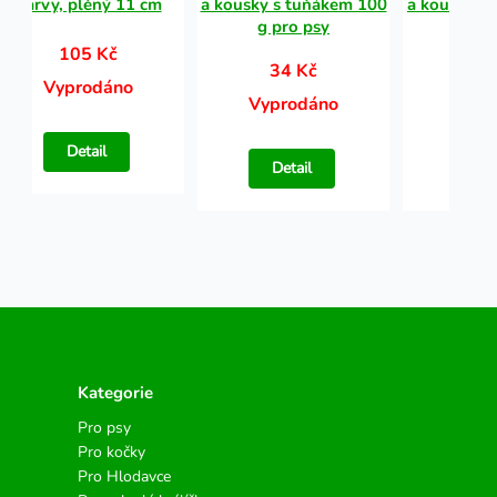
barvy, plěný 11 cm
a kousky s tuňákem 100
a kousky s
g pro psy
g pr
105 Kč
34 Kč
34
Vyprodáno
Vyprodáno
Vypr
Detail
Detail
Det
Kategorie
Pro psy
Pro kočky
Pro Hlodavce