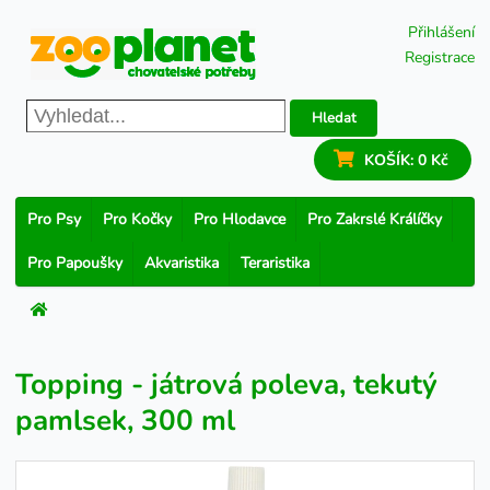
Přihlášení
Registrace
Hledat
KOŠÍK:
0 Kč
Pro Psy
Pro Kočky
Pro Hlodavce
Pro Zakrslé Králíčky
Pro Papoušky
Akvaristika
Teraristika
Topping - játrová poleva, tekutý
pamlsek, 300 ml