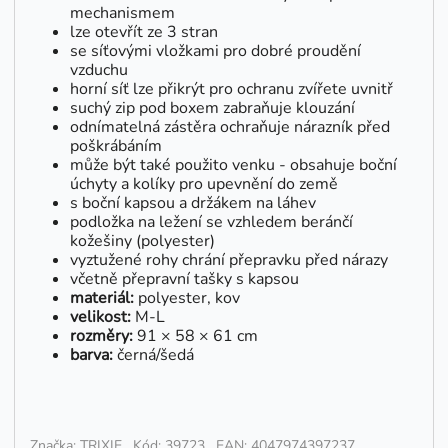
mechanismem
lze otevřít ze 3 stran
se síťovými vložkami pro dobré proudění
vzduchu
horní síť lze přikrýt pro ochranu zvířete uvnitř
suchý zip pod boxem zabraňuje klouzání
odnímatelná zástěra ochraňuje nárazník před
poškrábáním
může být také použito venku - obsahuje boční
úchyty a kolíky pro upevnění do země
s boční kapsou a držákem na láhev
podložka na ležení se vzhledem beránčí
kožešiny (polyester)
vyztužené rohy chrání přepravku před nárazy
včetně přepravní tašky s kapsou
materiál:
polyester, kov
velikost:
M-L
rozměry:
91 × 58 × 61 cm
barva:
černá/šedá
Značka: TRIXIE
Kód: 39723
EAN: 4047974397237