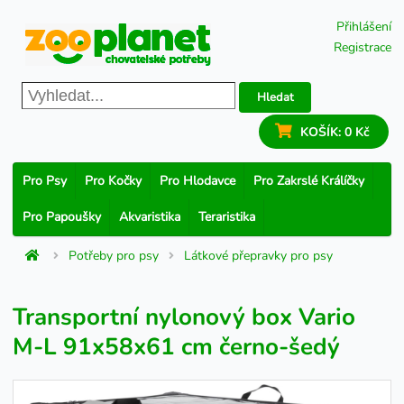
Přihlášení
Registrace
Hledat
KOŠÍK:
0 Kč
Pro Psy
Pro Kočky
Pro Hlodavce
Pro Zakrslé Králíčky
Pro Papoušky
Akvaristika
Teraristika
Potřeby pro psy
Látkové přepravky pro psy
Transportní nylonový box Vario
M-L 91x58x61 cm černo-šedý