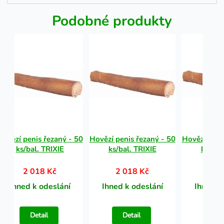
Podobné produkty
Hovězí penis řezaný - 50
Hovězí penis řezaný - 50
Hovězí peni
ks/bal. TRIXIE
ks/bal. TRIXIE
ks/bal
2 018 Kč
2 018 Kč
2 0
Ihned k odeslání
Ihned k odeslání
Ihned k
Detail
Detail
Det