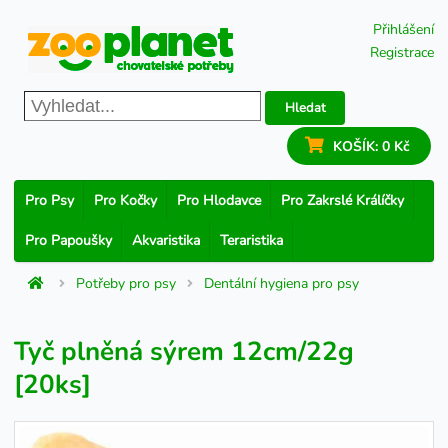
Přihlášení
Registrace
Hledat
KOŠÍK:
0 Kč
Pro Psy
Pro Kočky
Pro Hlodavce
Pro Zakrslé Králíčky
Pro Papoušky
Akvaristika
Teraristika
Potřeby pro psy
Dentální hygiena pro psy
Tyč plněná sýrem 12cm/22g
[20ks]