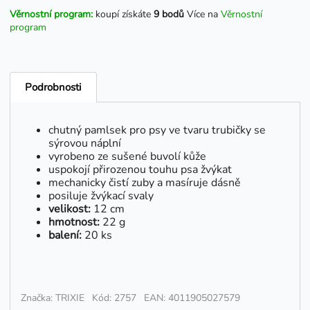
Věrnostní program:
koupí získáte
9 bodů
Více na
Věrnostní
program
Podrobnosti
chutný pamlsek pro psy ve tvaru trubičky se
sýrovou náplní
vyrobeno ze sušené buvolí kůže
uspokojí přirozenou touhu psa žvýkat
mechanicky čistí zuby a masíruje dásně
posiluje žvýkací svaly
velikost:
12 cm
hmotnost:
22 g
balení:
20 ks
Značka: TRIXIE
Kód: 2757
EAN: 4011905027579