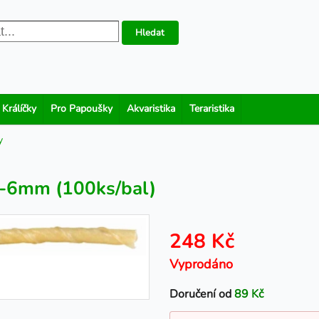
Hledat
 Králíčky
Pro Papoušky
Akvaristika
Teraristika
y
5-6mm (100ks/bal)
248 Kč
Vyprodáno
Doručení od
89 Kč