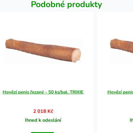
Podobné produkty
Hovězí penis řezaný - 50 ks/bal. TRIXIE
Hovězí penis
2 018 Kč
Ihned k odeslání
I