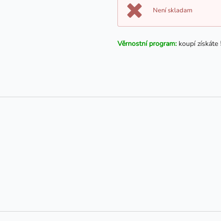
Není skladam
Věrnostní program:
koupí získáte