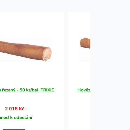
 řezaný - 50 ks/bal. TRIXIE
Hovězí penis řezaný - 50 
2 018 Kč
2 018 Kč
hned k odeslání
Ihned k odesl