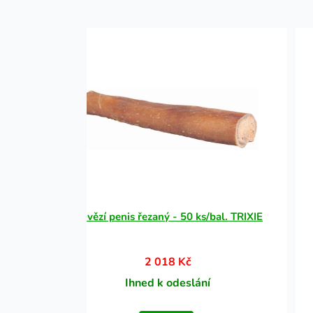
IXIE
Hovězí penis řezaný - 50 ks/bal. TRIXIE
2 018 Kč
Ihned k odeslání