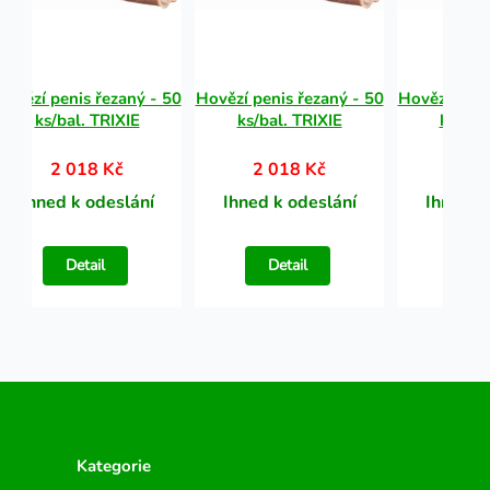
Hovězí penis řezaný - 50
Hovězí penis řezaný - 50
Hovězí peni
ks/bal. TRIXIE
ks/bal. TRIXIE
ks/bal
2 018 Kč
2 018 Kč
2 0
Ihned k odeslání
Ihned k odeslání
Ihned k
Detail
Detail
Det
Kategorie