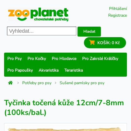
Přihlášení
Registrace
Hledat
KOŠÍK:
0 Kč
Pro Psy
Pro Kočky
Pro Hlodavce
Pro Zakrslé Králíčky
Pro Papoušky
Akvaristika
Teraristika
Potřeby pro psy
Sušené pamlsky pro psy
Tyčinka točená kůže 12cm/7-8mm
(100ks/bal.)