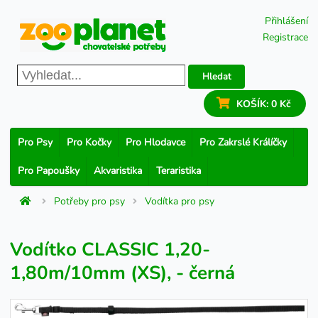
Přihlášení
Registrace
Hledat
KOŠÍK:
0 Kč
Pro Psy
Pro Kočky
Pro Hlodavce
Pro Zakrslé Králíčky
Pro Papoušky
Akvaristika
Teraristika
Potřeby pro psy
Vodítka pro psy
Vodítko CLASSIC 1,20-
1,80m/10mm (XS), - černá