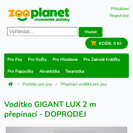
Přihlášení
Registrace
Hledat
KOŠÍK:
0 Kč
Pro Psy
Pro Kočky
Pro Hlodavce
Pro Zakrslé Králíčky
Pro Papoušky
Akvaristika
Teraristika
Potřeby pro psy
Přepínací vodítka pro psy
Vodítko GIGANT LUX 2 m
přepínací - DOPRODEJ