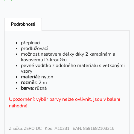
Podrobnosti
přepínací
prodlužovací
možnost nastavení délky díky 2 karabinám a
kovovému D-kroužku
pevné vodítko z odolného materiálu s vetkanými
vzory
materiál:
nylon
rozměr:
2 m
barva:
různá
Upozornění: výběr barvy nelze ovlivnit, jsou v balení
náhodně.
Značka: ZERO DC
Kód: A10331
EAN: 8591682103315