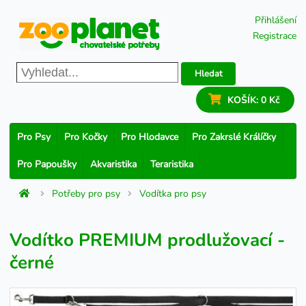
Přihlášení
Registrace
Hledat
KOŠÍK:
0 Kč
Pro Psy
Pro Kočky
Pro Hlodavce
Pro Zakrslé Králíčky
Pro Papoušky
Akvaristika
Teraristika
Potřeby pro psy
Vodítka pro psy
Vodítko PREMIUM prodlužovací -
černé