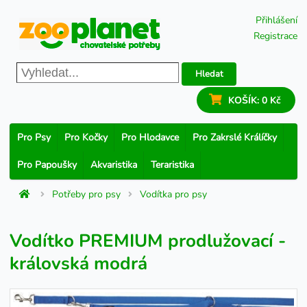
Přihlášení
Registrace
Hledat
KOŠÍK:
0 Kč
Pro Psy
Pro Kočky
Pro Hlodavce
Pro Zakrslé Králíčky
Pro Papoušky
Akvaristika
Teraristika
Potřeby pro psy
Vodítka pro psy
Vodítko PREMIUM prodlužovací -
královská modrá