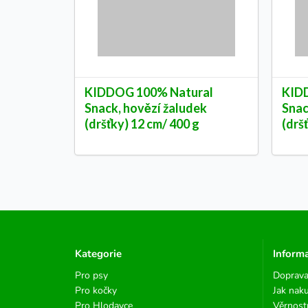
KIDDOG 100% Natural
KID
Snack, hovězí žaludek
Snac
(dršťky) 12 cm/ 400 g
(drš
Kategorie
Inform
Pro psy
Doprava
Pro kočky
Jak nak
Pro Hlodavce
Věrnost