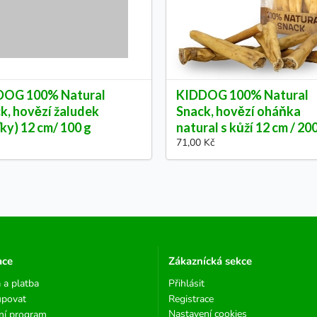
DOG 100% Natural
KIDDOG 100% Natural
k, hovězí žaludek
Snack, hovězí oháňka
ťky) 12 cm/ 100 g
natural s kůží 12 cm / 20
71,00 Kč
ace
Zákaznícká sekce
 a platba
Přihlásit
upovat
Registrace
Nastavení cookies
ní program