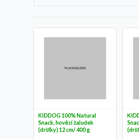
KIDDOG 100% Natural
KID
Snack, hovězí žaludek
Snac
(dršťky) 12 cm/ 400 g
(drš