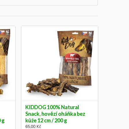
KIDDOG 100% Natural
Snack, hovězí oháňka bez
0 g
kůže 12 cm / 200 g
65,00 Kč