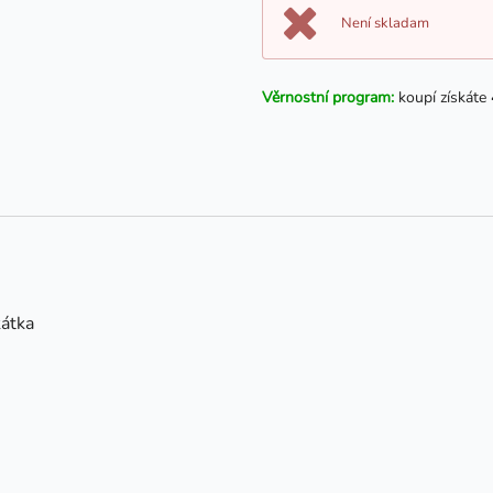
Není skladam
Věrnostní program:
koupí získáte
kátka