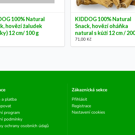
DOG 100% Natural
KIDDOG 100% Natural
k, hovězí žaludek
Snack, hovězí oháňka
ťky) 12 cm/ 100 g
natural s kůží 12 cm / 20
71,00 Kč
ace
Zákaznícká sekce
 a platba
Přihlásit
upovat
Registrace
Nastavení cookies
ní program
ní podmínky
y ochrany osobních údajů