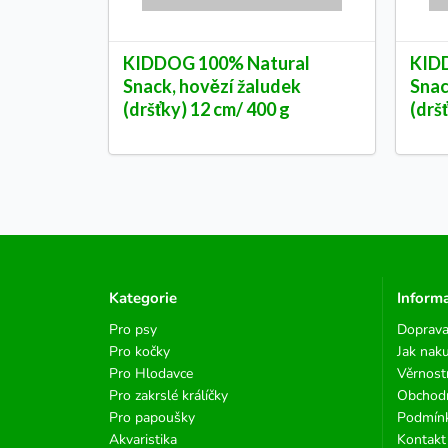
KIDDOG 100% Natural
KID
Snack, hovězí žaludek
Snac
(dršťky) 12 cm/ 400 g
(drš
Kategorie
Inform
Pro psy
Doprava
Pro kočky
Jak nak
Pro Hlodavce
Věrnost
Pro zakrslé králíčky
Obchod
Pro papoušky
Podmínk
Akvaristika
Kontakt