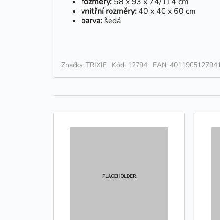
rozměry:
58 x 93 x 74/114 cm
vnitřní rozměry:
40 x 40 x 60 cm
barva:
šedá
Značka: TRIXIE
Kód: 12794
EAN: 401190512794