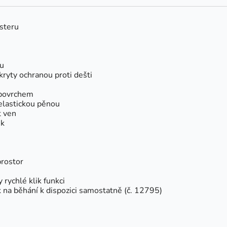
steru
hu
kryty ochranou proti dešti
 povrchem
elastickou pěnou
t ven
ek
prostor
rychlé klik funkci
 na běhání k dispozici samostatně (č. 12795)