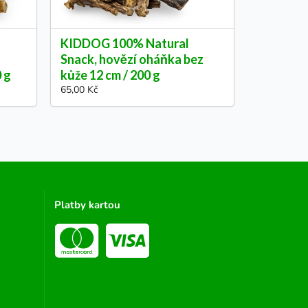
KIDDOG 100% Natural
Snack, hovězí oháňka bez
0 g
kůže 12 cm / 200 g
65,00 Kč
Platby kartou