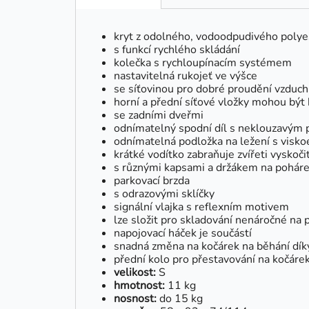
kryt z odolného, vodoodpudivého polye
s funkcí rychlého skládání
kolečka s rychloupínacím systémem
nastavitelná rukojeť ve výšce
se síťovinou pro dobré proudění vzduc
horní a přední síťové vložky mohou být 
se zadními dveřmi
odnímatelný spodní díl s neklouzavým
odnímatelná podložka na ležení s visko
krátké vodítko zabraňuje zvířeti vyskoči
s různými kapsami a držákem na pohár
parkovací brzda
s odrazovými sklíčky
signální vlajka s reflexním motivem
lze složit pro skladování nenáročné na 
napojovací háček je součástí
snadná změna na kočárek na běhání díky 
přední kolo pro přestavování na kočárek
velikost:
S
hmotnost:
11 kg
nosnost:
do 15 kg