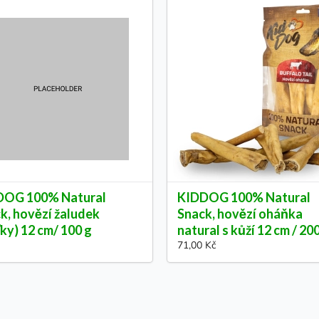
DOG 100% Natural
KIDDOG 100% Natural
k, hovězí žaludek
Snack, hovězí oháňka
ťky) 12 cm/ 100 g
natural s kůží 12 cm / 20
71,00 Kč