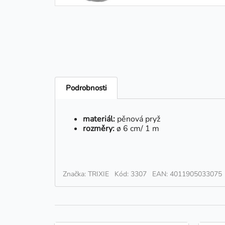
Podrobnosti
materiál:
pěnová pryž
rozměry:
ø 6 cm/ 1 m
Značka: TRIXIE
Kód: 3307
EAN: 4011905033075