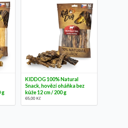
KIDDOG 100% Natural
Snack, hovězí oháňka bez
0 g
kůže 12 cm / 200 g
65,00 Kč