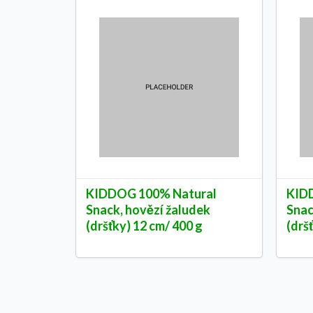
KIDDOG 100% Natural
KID
Snack, hovězí žaludek
Snac
(dršťky) 12 cm/ 400 g
(drš