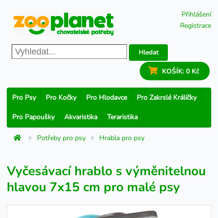
Přihlášení
Registrace
Hledat
KOŠÍK:
0 Kč
Pro Psy
Pro Kočky
Pro Hlodavce
Pro Zakrslé Králíčky
Pro Papoušky
Akvaristika
Teraristika
Potřeby pro psy
Hrabla pro psy
Vyčesávací hrablo s výměnitelnou
hlavou 7x15 cm pro malé psy